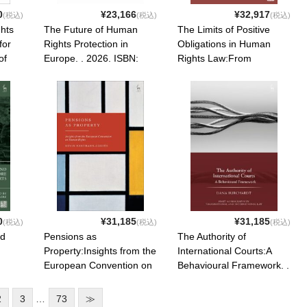
0
¥23,166
¥32,917
(税込)
(税込)
(税込)
hts
The Future of Human
The Limits of Positive
for
Rights Protection in
Obligations in Human
of
Europe. . 2026. ISBN:
Rights Law:From
6.
9781839704413
Protection to Coercion. .
46
2026. ISBN:
9781509991457
0
¥31,185
¥31,185
(税込)
(税込)
(税込)
nd
Pensions as
The Authority of
Property:Insights from the
International Courts:A
n
European Convention on
Behavioural Framework. .
:
Human Rights. . 2026.
2026. ISBN:
ISBN: 9781509986026
9781509992928
2
3
…
73
≫