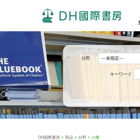
分野
キーワード
DH国際書房
>
商品
>
分野
>
人権