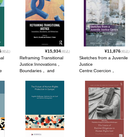
Regional Instruments. .
2026. ISBN:
9789004678774
6
¥15,934
¥11,876
(税込)
(税込)
(税込)
al
Reframing Transitional
Sketches from a Juvenile
Justice:Innovations，
Justice
e
Boundaries， and
Centre:Coercion，
der
Refractions. . 2026. ISBN:
Relationships，
na. .
9781041097747
Emancipation. . 2026.
ISBN: 9783032176912