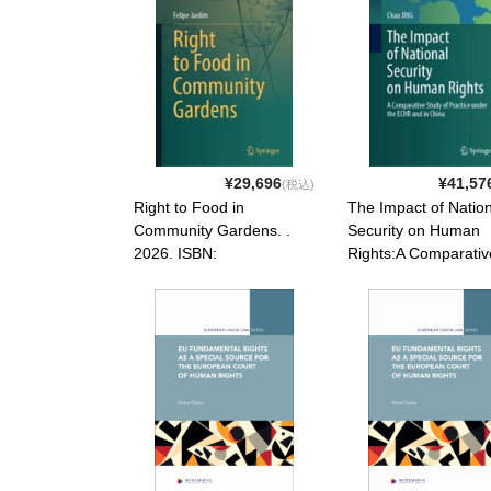
¥29,696
¥41,57
(税込)
Right to Food in
The Impact of Nation
Community Gardens. .
Security on Human
2026. ISBN:
Rights:A Comparativ
9783032196118
Study of Practice un
the ECHR and in Chi
2026. ISBN:
9789819580477