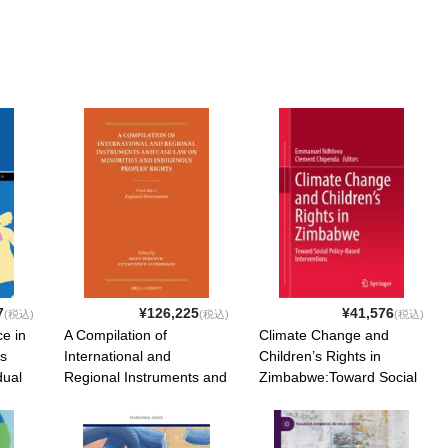
7
¥126,225
¥41,576
(税込)
(税込)
(税込)
e in
A Compilation of
Climate Change and
s
International and
Children’s Rights in
dual
Regional Instruments and
Zimbabwe:Toward Social
Case-Law on Minorities
Policy-Based
ISBN:
and Indigenous Peoples’
Interventions. . 2026.
Rights:Volume II:
ISBN: 9789819560042