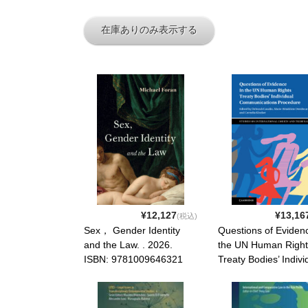
在庫ありのみ表示する
¥12,127
¥13,16
(税込)
Sex， Gender Identity
Questions of Evidenc
and the Law. . 2026.
the UN Human Right
ISBN: 9781009646321
Treaty Bodies’ Indivi
Communications
Procedure. . 2026. 
9781009639217