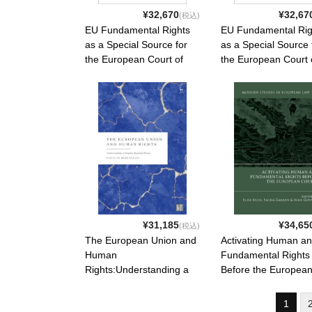
¥32,670
¥32,67
(税込)
EU Fundamental Rights
EU Fundamental Rig
as a Special Source for
as a Special Source 
the European Court of
the European Court 
Human Rights. . 2026.
Human Rights. . 202
ISBN: 9781839705939
ISBN: 97818397059
¥31,185
¥34,65
(税込)
The European Union and
Activating Human a
Human
Fundamental Rights
Rights:Understanding a
Before the Europea
Singular Regional Player.
Courts. . 2026. ISBN
. 2026. ISBN:
9781509987696
1