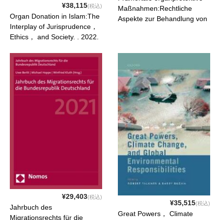
¥38,115
(税込)
Maßnahmen:Rechtliche
Organ Donation in Islam:The
Aspekte zur Behandlung von
Interplay of Jurisprudence，
potentiellen Organspendern.
Ethics， and Society. . 2022.
. 2022. ISBN:
ISBN: 9781666909913
9783339130822
¥29,403
(税込)
¥35,515
(税込)
Jahrbuch des
Great Powers， Climate
Migrationsrechts für die