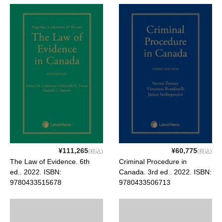
mittelalterlichen friesischen
Rechtsaufzeichnung. . 2022.
ISBN: 9783631882931
¥111,265
¥60,775
(税込)
(税込)
The Law of Evidence. 6th
Criminal Procedure in
ed.. 2022. ISBN:
Canada. 3rd ed.. 2022. ISBN:
9780433515678
9780433506713