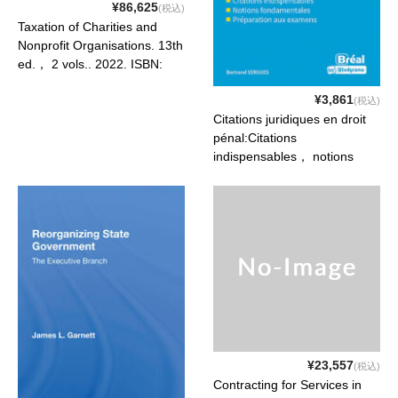
¥86,625
(税込)
Taxation of Charities and
Nonprofit Organisations. 13th
ed.， 2 vols.. 2022. ISBN:
9781901614893
¥3,861
(税込)
Citations juridiques en droit
pénal:Citations
indispensables， notions
fondamentales， préparation
aux examens - Licence &
master. 2e éd.. 2022. ISBN:
9782749552736
¥23,557
(税込)
Contracting for Services in