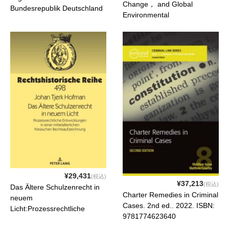
Change， and Global
Bundesrepublik Deutschland
Environmental
2021. . 2022. ISBN:
Responsibilities. . 2022.
9783848773947
ISBN: 9780198866022
¥29,431
(税込)
¥37,213
(税込)
Das Ältere Schulzenrecht in
Charter Remedies in Criminal
neuem
Cases. 2nd ed.. 2022. ISBN:
Licht:Prozessrechtliche
9781774623640
Entwicklungen in einer