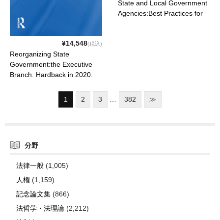
State and Local Government
Agencies:Best Practices for
Public Procurement. 3rd ed..
2022. ISBN: 9781032306148
¥14,548
(税込)
Reorganizing State
Government:the Executive
Branch. Hardback in 2020.
2022. ISBN: 9780367301125
1
2
3
…
382
≫
分野
法律一般
(1,005)
人権
(1,159)
記念論文集
(866)
法哲学・法理論
(2,212)