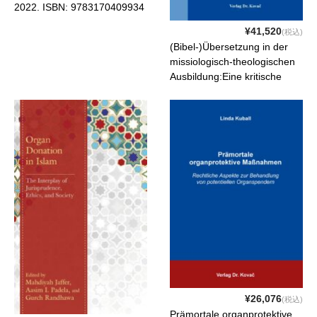
2022. ISBN: 9783170409934
¥41,520
(税込)
(Bibel-)Übersetzung in der
missiologisch-theologischen
Ausbildung:Eine kritische
Untersuchung der Einflüsse
von theologischen Inhalten
und Begriffen a. . 2022.
ISBN: 9783339132062
¥26,076
(税込)
Prämortale organprotektive