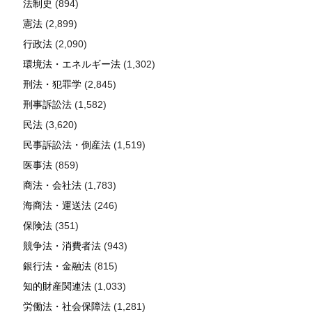
法制史
(894)
憲法
(2,899)
行政法
(2,090)
環境法・エネルギー法
(1,302)
刑法・犯罪学
(2,845)
刑事訴訟法
(1,582)
民法
(3,620)
民事訴訟法・倒産法
(1,519)
医事法
(859)
商法・会社法
(1,783)
海商法・運送法
(246)
保険法
(351)
競争法・消費者法
(943)
銀行法・金融法
(815)
知的財産関連法
(1,033)
労働法・社会保障法
(1,281)