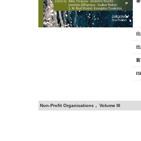
著
出
出
装
I
Non-Profit Organisations， Volume III