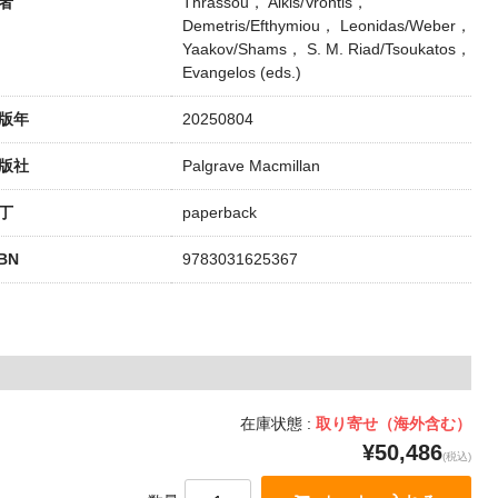
者
Thrassou， Alkis/Vrontis，
Demetris/Efthymiou， Leonidas/Weber，
Yaakov/Shams， S. M. Riad/Tsoukatos，
Evangelos (eds.)
版年
20250804
版社
Palgrave Macmillan
丁
paperback
SBN
9783031625367
在庫状態 :
取り寄せ（海外含む）
¥50,486
(税込)