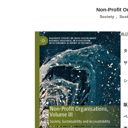
Non-Profit O
Society， Susta
商品
タ
サ
シ
版
ペ