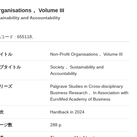
rganisations， Volume III
inability and Accountability
コード : 655118;
イトル
Non-Profit Organisations， Volume III
ブタイトル
Society， Sustainability and
Accountability
リーズ
Palgrave Studies in Cross-disciplinary
Business Research， In Association with
EuroMed Academy of Business
次
Hardback in 2024
ージ数
288 p.