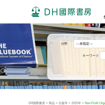
分野
キーワード
DH国際書房
>
商品
>
出版年
>
2025年
>
Non-Profit Org