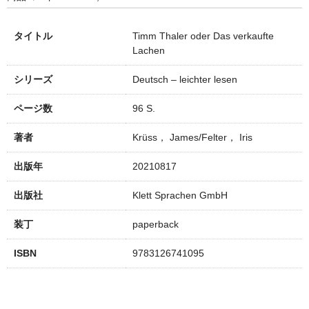
タイトル
Timm Thaler oder Das verkaufte
Lachen
シリーズ
Deutsch – leichter lesen
ページ数
96 S.
著者
Krüss， James/Felter， Iris
出版年
20210817
出版社
Klett Sprachen GmbH
装丁
paperback
ISBN
9783126741095