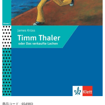
商品コード : 654983;