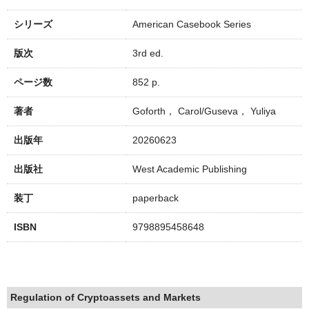
シリーズ
American Casebook Series
版次
3rd ed.
ページ数
852 p.
著者
Goforth， Carol/Guseva， Yuliya
出版年
20260623
出版社
West Academic Publishing
装丁
paperback
ISBN
9798895458648
Regulation of Cryptoassets and Markets