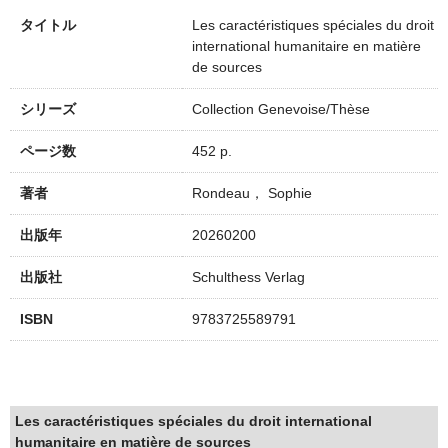
タイトル
Les caractéristiques spéciales du droit
international humanitaire en matière
de sources
シリーズ
Collection Genevoise/Thèse
ページ数
452 p.
著者
Rondeau， Sophie
出版年
20260200
出版社
Schulthess Verlag
ISBN
9783725589791
Les caractéristiques spéciales du droit international
humanitaire en matière de sources