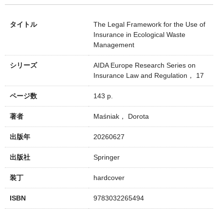
タイトル
The Legal Framework for the Use of
Insurance in Ecological Waste
Management
シリーズ
AIDA Europe Research Series on
Insurance Law and Regulation， 17
ページ数
143 p.
著者
Maśniak， Dorota
出版年
20260627
出版社
Springer
装丁
hardcover
ISBN
9783032265494