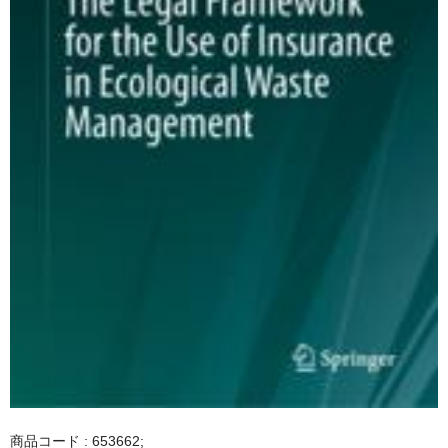
商品コード : 653662;