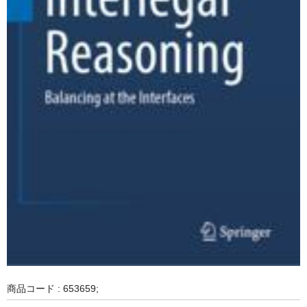
商品コード : 653659;