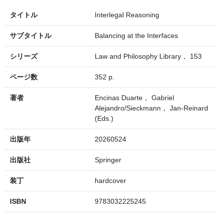
タイトル
Interlegal Reasoning
サブタイトル
Balancing at the Interfaces
シリーズ
Law and Philosophy Library， 153
ページ数
352 p.
著者
Encinas Duarte， Gabriel
Alejandro/Sieckmann， Jan‑Reinard
(Eds.)
出版年
20260524
出版社
Springer
装丁
hardcover
ISBN
9783032225245