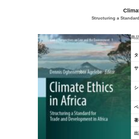
Climat
Structuring a Standar
商品
タ
サ
シ
ペ
著
出