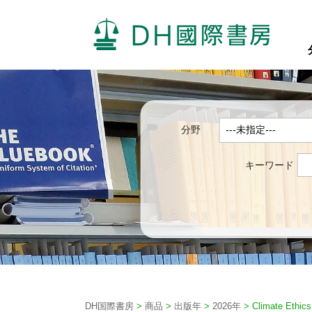
分野
キーワード
DH国際書房
>
商品
>
出版年
>
2026年
>
Climate Ethics 