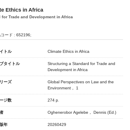
e Ethics in Africa
d for Trade and Development in Africa
コード : 652196;
イトル
Climate Ethics in Africa
ブタイトル
Structuring a Standard for Trade and
Development in Africa
リーズ
Global Perspectives on Law and the
Environment， 1
ージ数
274 p.
者
Oghenerobor Agelebe， Dennis (Ed.)
版年
20260429