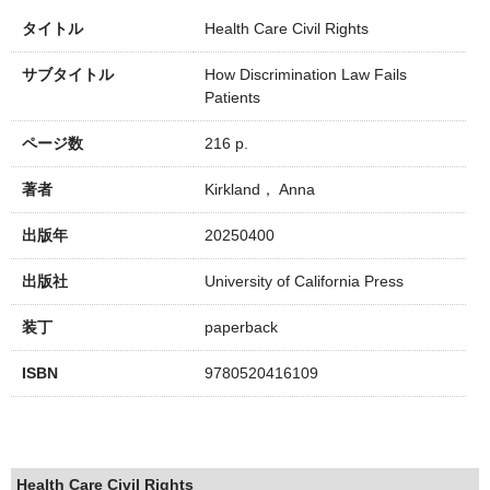
タイトル
Health Care Civil Rights
サブタイトル
How Discrimination Law Fails
Patients
ページ数
216 p.
著者
Kirkland， Anna
出版年
20250400
出版社
University of California Press
装丁
paperback
ISBN
9780520416109
Health Care Civil Rights