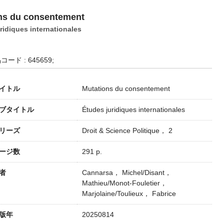
ns du consentement
ridiques internationales
コード : 645659;
イトル
Mutations du consentement
ブタイトル
Études juridiques internationales
リーズ
Droit & Science Politique， 2
ージ数
291 p.
者
Cannarsa， Michel/Disant，
Mathieu/Monot-Fouletier，
Marjolaine/Toulieux， Fabrice
版年
20250814