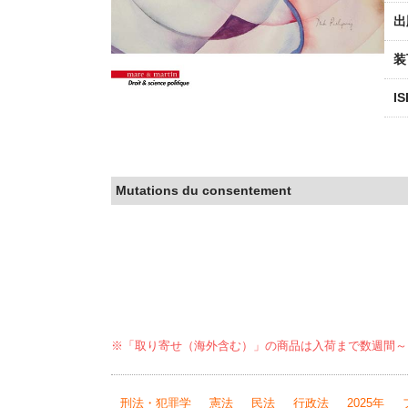
出
装
I
Mutations du consentement
※「取り寄せ（海外含む）」の商品は入荷まで数週間～
刑法・犯罪学
憲法
民法
行政法
2025年