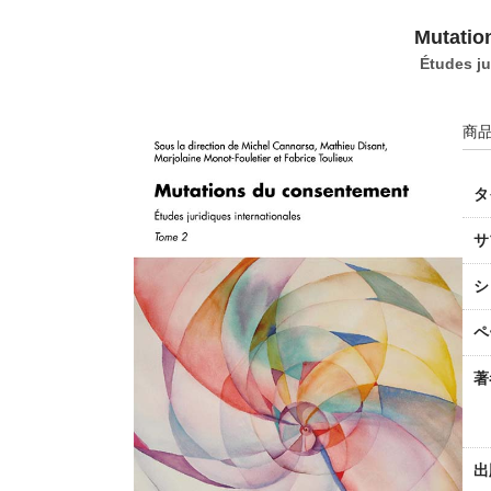
Mutatio
Études ju
商品
タ
サ
シ
ペ
著
出