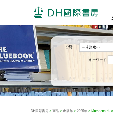
分野
キーワード
DH国際書房
>
商品
>
出版年
>
2025年
>
Mutations du 