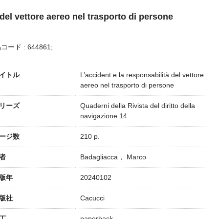
 del vettore aereo nel trasporto di persone
コード : 644861;
イトル
L’accident e la responsabilità del vettore
aereo nel trasporto di persone
リーズ
Quaderni della Rivista del diritto della
navigazione 14
ージ数
210 p.
者
Badagliacca， Marco
版年
20240102
版社
Cacucci
丁
paperback