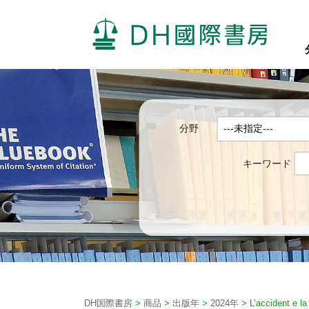
分野
キーワード
DH国際書房
>
商品
>
出版年
>
2024年
>
L’accident e la