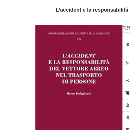
L’accident e la responsabilità
商品
タ
シ
ペ
著
出
出
装