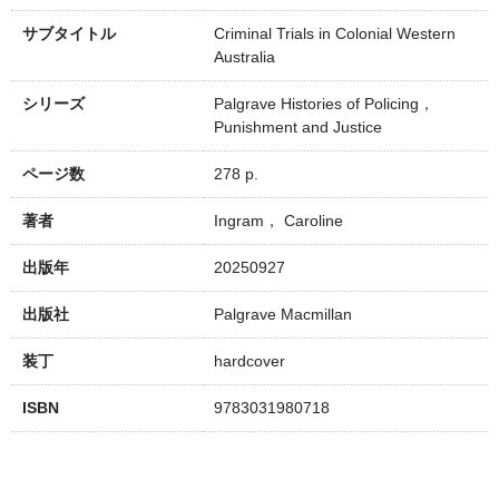
サブタイトル
Criminal Trials in Colonial Western
Australia
シリーズ
Palgrave Histories of Policing，
Punishment and Justice
ページ数
278 p.
著者
Ingram， Caroline
出版年
20250927
出版社
Palgrave Macmillan
装丁
hardcover
ISBN
9783031980718