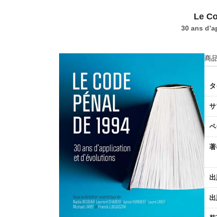
Le Co
30 ans d’a
商品
タ
サ
ペ
著
出
出