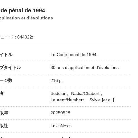
de pénal de 1994
pplication et d’évolutions
コード : 644022;
イトル
Le Code pénal de 1994
ブタイトル
30 ans d’application et d’évolutions
ージ数
216 p.
者
Beddiar， Nadia/Chabert，
Laurent/Humbert， Sylvie [et al.]
版年
20250528
版社
LexisNexis