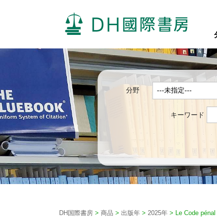
分野
キーワード
DH国際書房
>
商品
>
出版年
>
2025年
>
Le Code pénal