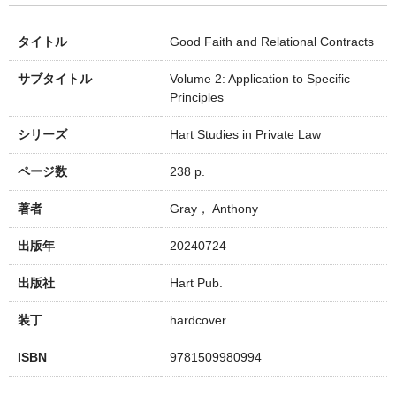
タイトル
Good Faith and Relational Contracts
サブタイトル
Volume 2: Application to Specific
Principles
シリーズ
Hart Studies in Private Law
ページ数
238 p.
著者
Gray， Anthony
出版年
20240724
出版社
Hart Pub.
装丁
hardcover
ISBN
9781509980994