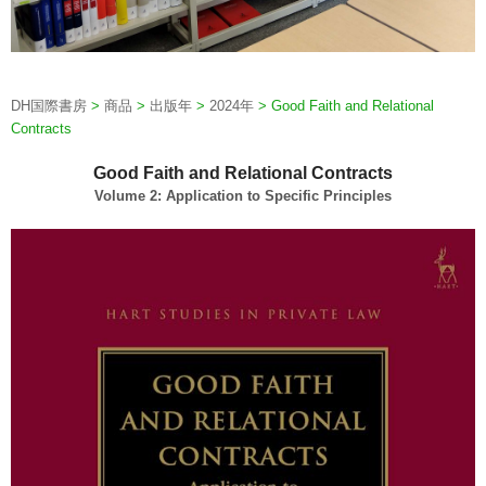
DH国際書房
>
商品
>
出版年
>
2024年
>
Good Faith and Relational
Contracts
Good Faith and Relational Contracts
Volume 2: Application to Specific Principles