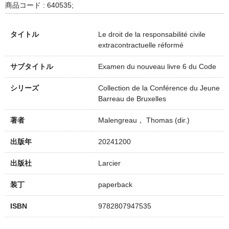
商品コード : 640535;
タイトル
Le droit de la responsabilité civile
extracontractuelle réformé
サブタイトル
Examen du nouveau livre 6 du Code
シリーズ
Collection de la Conférence du Jeune
Barreau de Bruxelles
著者
Malengreau， Thomas (dir.)
出版年
20241200
出版社
Larcier
装丁
paperback
ISBN
9782807947535