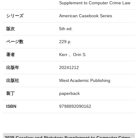
Supplement to Computer Crime Law
シリーズ
American Casebook Series
版次
5th ed.
ページ数
229 p.
著者
Kerr， Orin S.
出版年
20241212
出版社
West Academic Publishing
装丁
paperback
ISBN
9798892090162
2025 Caselaw and Statutory Supplement to Computer Crime