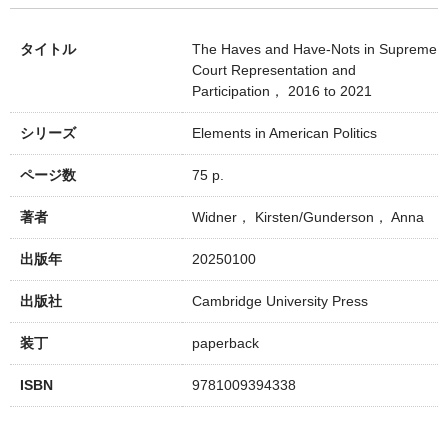
タイトル
The Haves and Have-Nots in Supreme
Court Representation and
Participation， 2016 to 2021
シリーズ
Elements in American Politics
ページ数
75 p.
著者
Widner， Kirsten/Gunderson， Anna
出版年
20250100
出版社
Cambridge University Press
装丁
paperback
ISBN
9781009394338