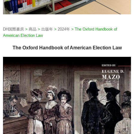
DH国際書房
>
商品
>
出版年
>
2024年
>
The Oxford Handbook of
American Election Law
The Oxford Handbook of American Election Law