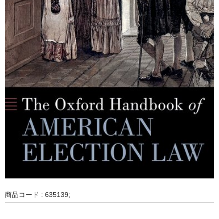
商品コード : 635139;