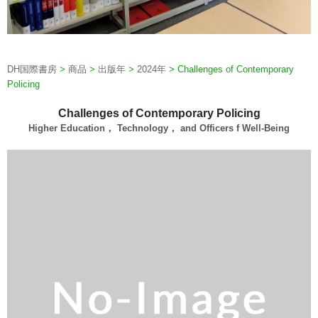
DH国際書房
>
商品
>
出版年
>
2024年
>
Challenges of Contemporary
Policing
Challenges of Contemporary Policing
Higher Education， Technology， and Officers f Well-Being