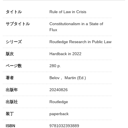
タイトル
Rule of Law in Crisis
サブタイトル
Constitutionalism in a State of
Flux
シリーズ
Routledge Research in Public Law
版次
Hardback in 2022
ページ数
280 p.
著者
Belov， Martin (Ed.)
出版年
20240826
出版社
Routledge
装丁
paperback
ISBN
9781032393889