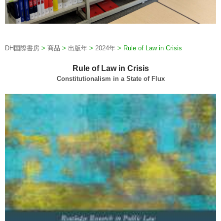
DH国際書房
>
商品
>
出版年
>
2024年
>
Rule of Law in Crisis
Rule of Law in Crisis
Constitutionalism in a State of Flux