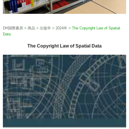
DH国際書房
>
商品
>
出版年
>
2024年
>
The Copyright Law of Spatial
Data
The Copyright Law of Spatial Data