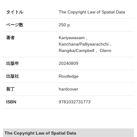
タイトル
The Copyright Law of Spatial Data
ページ数
250 p.
著者
Kariyawasam，
Kanchana/Palliyaarachchi，
Rangika/Campbell， Glenn
出版年
20240809
出版社
Routledge
装丁
hardcover
ISBN
9781032731773
The Copyright Law of Spatial Data