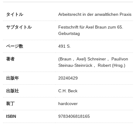
タイトル
Arbeitsrecht in der anwaltlichen Praxis
サブタイトル
Festschrift für Axel Braun zum 65.
Geburtstag
ページ数
491 S.
著者
(Braun， Axel) Schreiner， Paul/von
Steinau-Steinrück， Robert (Hrsg.)
出版年
20240429
出版社
C.H. Beck
装丁
hardcover
ISBN
9783406818165