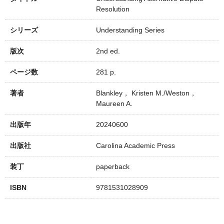
Resolution
シリーズ
Understanding Series
版次
2nd ed.
ページ数
281 p.
著者
Blankley， Kristen M./Weston，
Maureen A.
出版年
20240600
出版社
Carolina Academic Press
装丁
paperback
ISBN
9781531028909