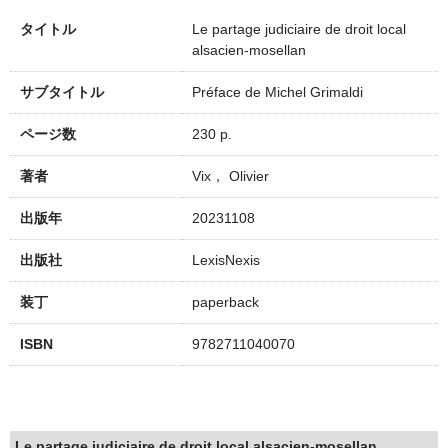
タイトル
Le partage judiciaire de droit local
alsacien-mosellan
サブタイトル
Préface de Michel Grimaldi
ページ数
230 p.
著者
Vix， Olivier
出版年
20231108
出版社
LexisNexis
装丁
paperback
ISBN
9782711040070
Le partage judiciaire de droit local alsacien-mosellan