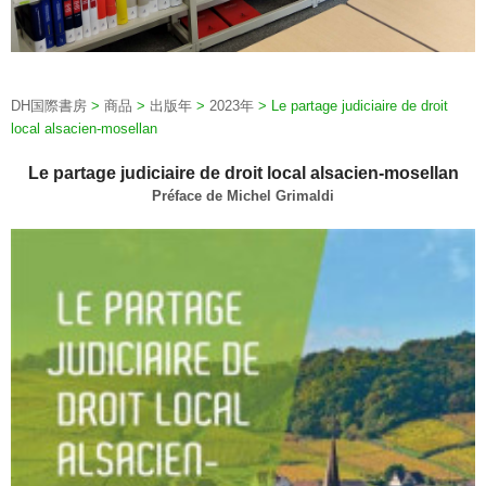
DH国際書房
>
商品
>
出版年
>
2023年
>
Le partage judiciaire de droit
local alsacien-mosellan
Le partage judiciaire de droit local alsacien-mosellan
Préface de Michel Grimaldi