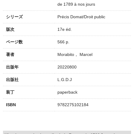
de 1789 à nos jours
シリーズ
Précis Domat/Droit public
版次
17e éd.
ページ数
566 p.
著者
Morabito， Marcel
出版年
20220800
出版社
L.G.D.J
装丁
paperback
ISBN
9782275102184