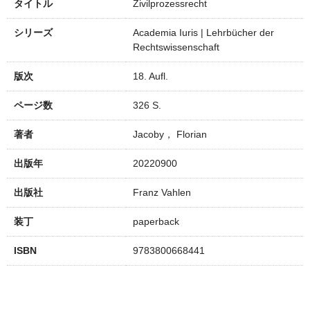
タイトル
Zivilprozessrecht
シリーズ
Academia Iuris | Lehrbücher der
Rechtswissenschaft
版次
18. Aufl.
ページ数
326 S.
著者
Jacoby， Florian
出版年
20220900
出版社
Franz Vahlen
装丁
paperback
ISBN
9783800668441