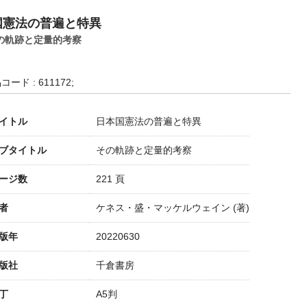
国憲法の普遍と特異
の軌跡と定量的考察
コード : 611172;
イトル
日本国憲法の普遍と特異
ブタイトル
その軌跡と定量的考察
ージ数
221 頁
者
ケネス・盛・マッケルウェイン (著)
版年
20220630
版社
千倉書房
丁
A5判