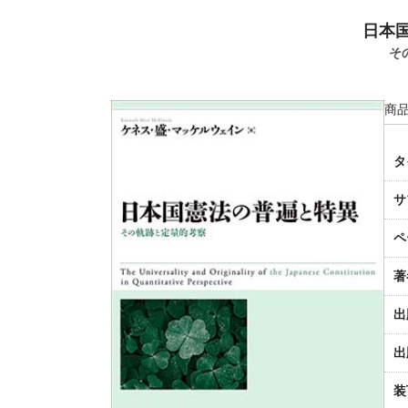
日本
そ
商品
タ
サ
ペ
著
出
出
装