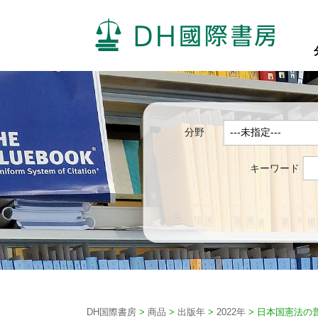
分野
キーワード
DH国際書房
>
商品
>
出版年
>
2022年
>
日本国憲法の