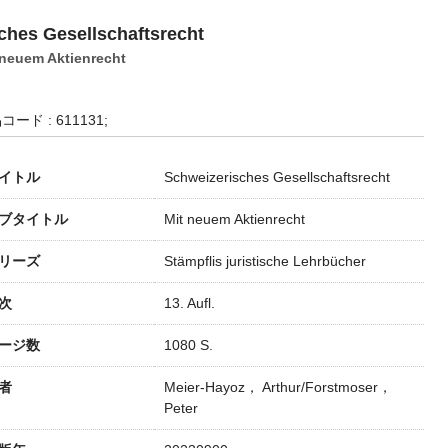
ches Gesellschaftsrecht
 neuem Aktienrecht
コード : 611131;
イトル
Schweizerisches Gesellschaftsrecht
ブタイトル
Mit neuem Aktienrecht
リーズ
Stämpflis juristische Lehrbücher
次
13. Aufl.
ージ数
1080 S.
者
Meier-Hayoz， Arthur/Forstmoser，
Peter