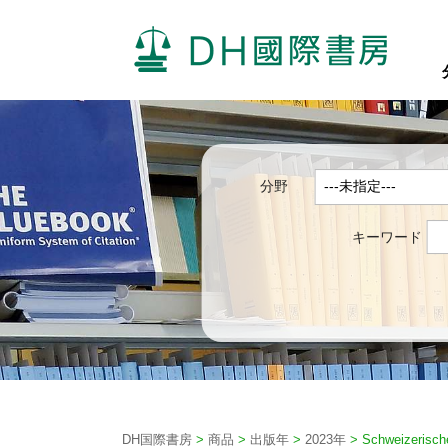
分野
キーワード
DH国際書房
>
商品
>
出版年
>
2023年
>
Schweizerisch