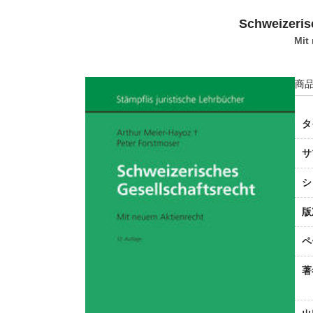
Schweizeris
Mit
商品
タ
サ
シ
版
ペ
著