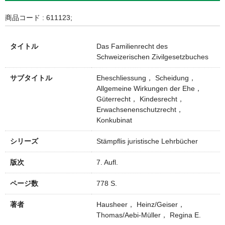
商品コード : 611123;
タイトル
Das Familienrecht des
Schweizerischen Zivilgesetzbuches
サブタイトル
Eheschliessung， Scheidung，
Allgemeine Wirkungen der Ehe，
Güterrecht， Kindesrecht，
Erwachsenenschutzrecht，
Konkubinat
シリーズ
Stämpflis juristische Lehrbücher
版次
7. Aufl.
ページ数
778 S.
著者
Hausheer， Heinz/Geiser，
Thomas/Aebi-Müller， Regina E.