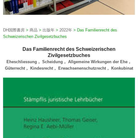
DH国際書房
>
商品
>
出版年
>
2022年
>
Das Familienrecht des
Schweizerischen Zivilgesetzbuches
Das Familienrecht des Schweizerischen
Zivilgesetzbuches
Eheschliessung， Scheidung， Allgemeine Wirkungen der Ehe，
Güterrecht， Kindesrecht， Erwachsenenschutzrecht， Konkubinat