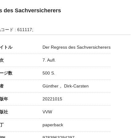
s des Sachversicherers
コード : 611117;
イトル
Der Regress des Sachversicherers
次
7. Aufl.
ージ数
500 S.
者
Günther， Dirk-Carsten
版年
20221015
版社
VVW
丁
paperback
SBN
9783963294297