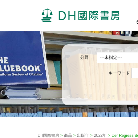
分野
キーワード
DH国際書房
>
商品
>
出版年
>
2022年
>
Der Regress d