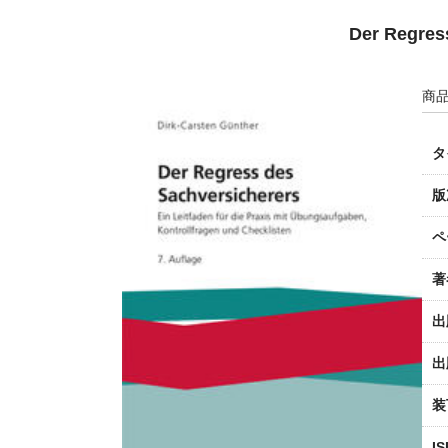
Der Regres
商品
タ
版
ペ
著
出
出
装
I