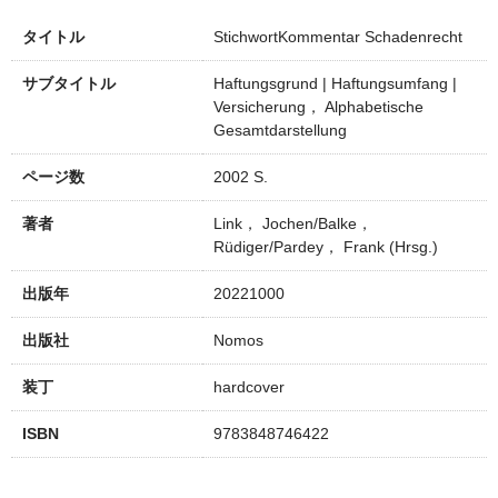
タイトル
StichwortKommentar Schadenrecht
サブタイトル
Haftungsgrund | Haftungsumfang |
Versicherung， Alphabetische
Gesamtdarstellung
ページ数
2002 S.
著者
Link， Jochen/Balke，
Rüdiger/Pardey， Frank (Hrsg.)
出版年
20221000
出版社
Nomos
装丁
hardcover
ISBN
9783848746422