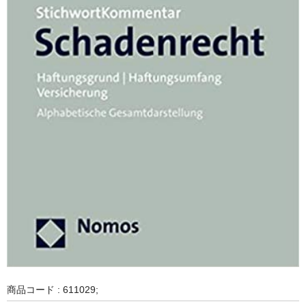
商品コード : 611029;