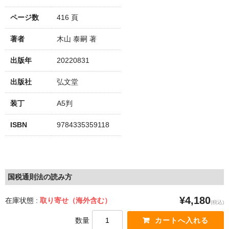
ページ数
416 頁
著者
木山 泰嗣 著
出版年
20220831
出版社
弘文堂
装丁
A5判
ISBN
9784335359118
国税通則法の読み方
¥4,180
在庫状態 :
取り寄せ（海外含む）
(税込)
数量