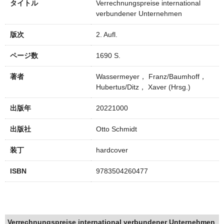
タイトル
Verrechnungspreise international
verbundener Unternehmen
版次
2. Aufl.
ページ数
1690 S.
著者
Wassermeyer， Franz/Baumhoff，
Hubertus/Ditz， Xaver (Hrsg.)
出版年
20221000
出版社
Otto Schmidt
装丁
hardcover
ISBN
9783504260477
Verrechnungspreise international verbundener Unternehmen