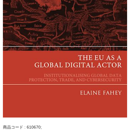
商品コード : 610670;