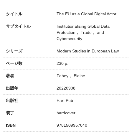
タイトル
The EU as a Global Digital Actor
サブタイトル
Institutionalising Global Data
Protection， Trade， and
Cybersecurity
シリーズ
Modern Studies in European Law
ページ数
230 p.
著者
Fahey， Elaine
出版年
20220908
出版社
Hart Pub.
装丁
hardcover
ISBN
9781509957040