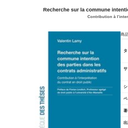
Recherche sur la commune intentio
Contribution à l’inte
商品
タ
サ
シ
ペ
著
出