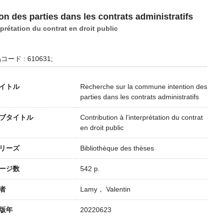
n des parties dans les contrats administratifs
rprétation du contrat en droit public
コード : 610631;
イトル
Recherche sur la commune intention des
parties dans les contrats administratifs
ブタイトル
Contribution à l’interprétation du contrat
en droit public
リーズ
Bibliothèque des thèses
ージ数
542 p.
者
Lamy， Valentin
版年
20220623