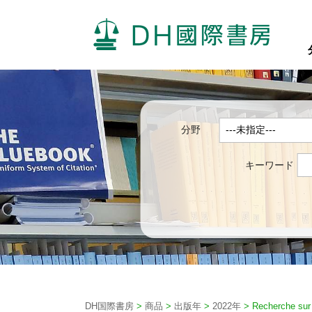
分野
キーワード
DH国際書房
>
商品
>
出版年
>
2022年
>
Recherche sur 