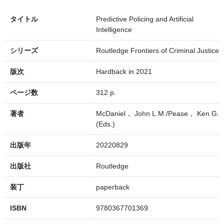
タイトル
Predictive Policing and Artificial
Intelligence
シリーズ
Routledge Frontiers of Criminal Justice
版次
Hardback in 2021
ページ数
312 p.
著者
McDaniel， John L.M./Pease， Ken G.
(Eds.)
出版年
20220829
出版社
Routledge
装丁
paperback
ISBN
9780367701369