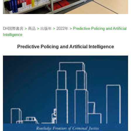
DH国際書房
>
商品
>
出版年
>
2022年
>
Predictive Policing and Artificial
Intelligence
Predictive Policing and Artificial Intelligence