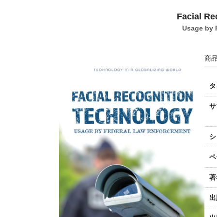
Facial Re
Usage by 
商品
タ
サ
シ
ペ
著
出