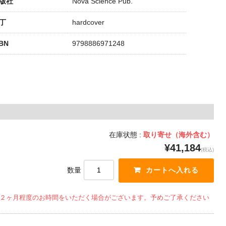
版社
Nova Science Pub.
丁
hardcover
SBN
9798886971248
在庫状態 :
取り寄せ（海外含む）
¥41,184
(税込)
数量
２ヶ月程度のお時間をいただく場合がございます。予めご了承ください