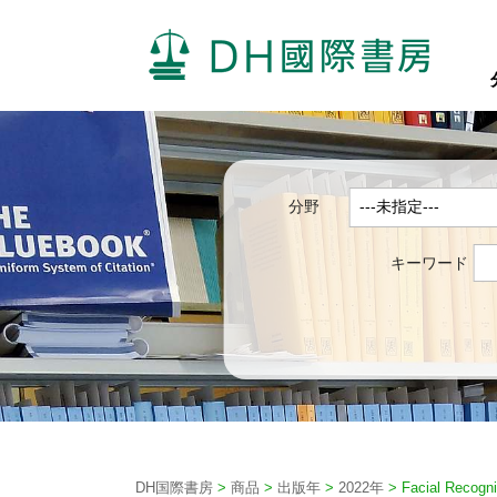
分野
キーワード
DH国際書房
>
商品
>
出版年
>
2022年
>
Facial Recogni