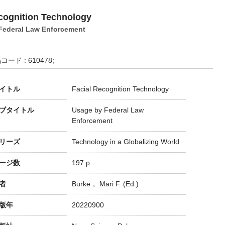
cognition Technology
Federal Law Enforcement
コード : 610478;
イトル
Facial Recognition Technology
ブタイトル
Usage by Federal Law
Enforcement
リーズ
Technology in a Globalizing World
ージ数
197 p.
者
Burke， Mari F. (Ed.)
版年
20220900