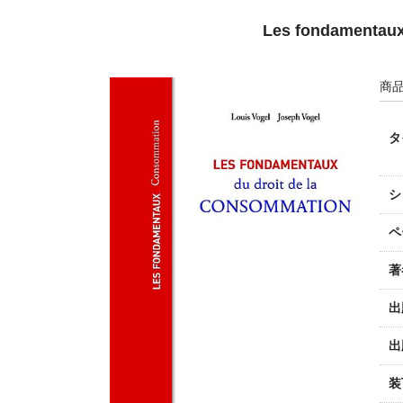
Les fondamentaux
商品
タ
シ
ペ
著
出
出
装