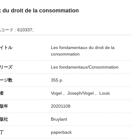
 du droit de la consommation
コード : 610337;
イトル
Les fondamentaux du droit de la
consommation
リーズ
Les fondamentaux/Consommation
ージ数
355 p.
者
Vogel， Joseph/Vogel， Louis
版年
20201108
版社
Bruylant
丁
paperback