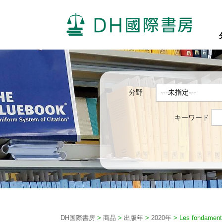
分野
キーワード
DH国際書房
>
商品
>
出版年
>
2020年
>
Les fondament