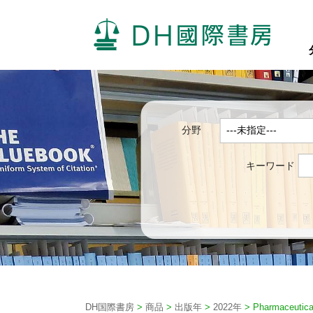
分野
キーワード
DH国際書房
>
商品
>
出版年
>
2022年
>
Pharmaceutica