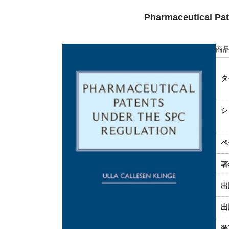
Pharmaceutical Pat
商品
タ
シ
ペ
著
出
出
装