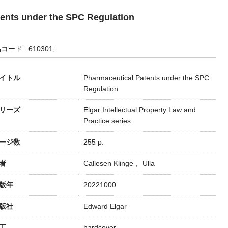
ents under the SPC Regulation
コード : 610301;
イトル
Pharmaceutical Patents under the SPC
Regulation
リーズ
Elgar Intellectual Property Law and
Practice series
ージ数
255 p.
者
Callesen Klinge， Ulla
版年
20221000
版社
Edward Elgar
丁
hardcover