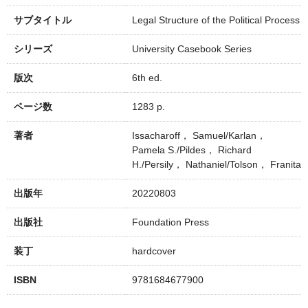
サブタイトル
Legal Structure of the Political Process
シリーズ
University Casebook Series
版次
6th ed.
ページ数
1283 p.
著者
Issacharoff， Samuel/Karlan，
Pamela S./Pildes， Richard
H./Persily， Nathaniel/Tolson， Franita
出版年
20220803
出版社
Foundation Press
装丁
hardcover
ISBN
9781684677900