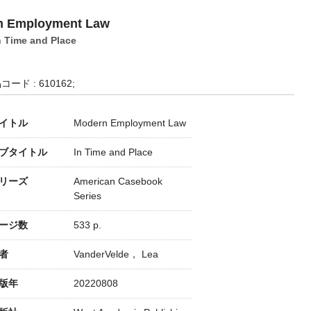
n Employment Law
n Time and Place
コード : 610162;
イトル
Modern Employment Law
ブタイトル
In Time and Place
リーズ
American Casebook
Series
ージ数
533 p.
者
VanderVelde， Lea
版年
20220808