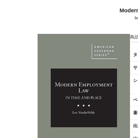
Moder
I
商品
タ
サ
シ
ペ
著
出