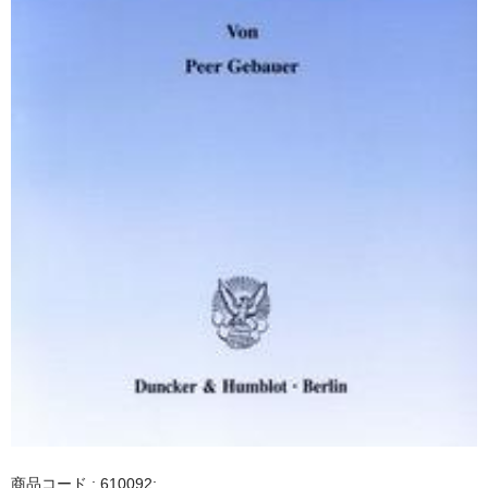
商品コード : 610092;