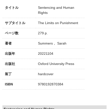
タイトル
Sentencing and Human
Rights
サブタイトル
The Limits on Punishment
ページ数
279 p.
著者
Summers， Sarah
出版年
20221104
出版社
Oxford University Press
装丁
hardcover
ISBN
9780192870384
Sentencing and Human Rights