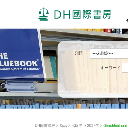
分野
キーワード
DH国際書房
>
商品
>
出版年
>
2017年
>
Gleichheit und