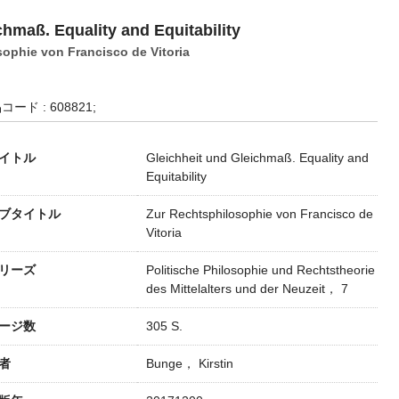
chmaß. Equality and Equitability
ophie von Francisco de Vitoria
コード : 608821;
イトル
Gleichheit und Gleichmaß. Equality and
Equitability
ブタイトル
Zur Rechtsphilosophie von Francisco de
Vitoria
リーズ
Politische Philosophie und Rechtstheorie
des Mittelalters und der Neuzeit， 7
ージ数
305 S.
者
Bunge， Kirstin