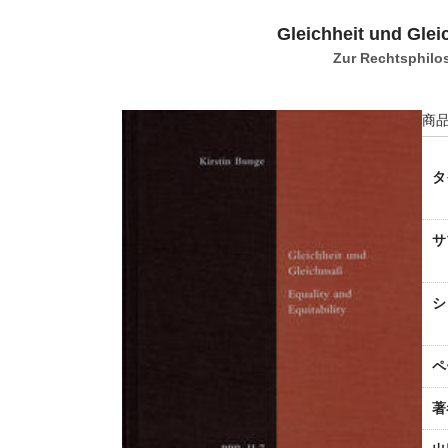
Gleichheit und Glei
Zur Rechtsphilos
商品
タ
サ
シ
ペ
著