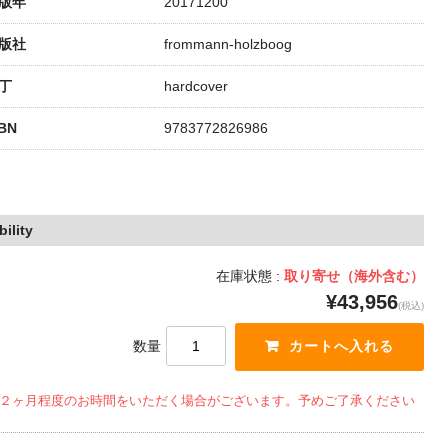
版年
20171200
版社
frommann-holzboog
丁
hardcover
SBN
9783772826986
ility
在庫状態 :
取り寄せ（海外含む）
¥43,956
(税込)
数量
２ヶ月程度のお時間をいただく場合がございます。予めご了承ください