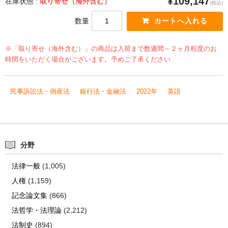
¥109,147
在庫状態 :
取り寄せ（海外含む）
(税込)
数量
※「取り寄せ（海外含む）」の商品は入荷まで数週間～２ヶ月程度のお
時間をいただく場合がございます。予めご了承ください
民事訴訟法・倒産法
銀行法・金融法
2022年
英語
分野
法律一般
(1,005)
人権
(1,159)
記念論文集
(866)
法哲学・法理論
(2,212)
法制史
(894)