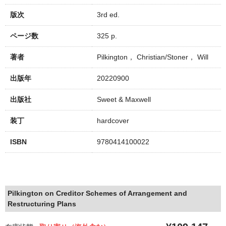
版次
3rd ed.
ページ数
325 p.
著者
Pilkington， Christian/Stoner， Will
出版年
20220900
出版社
Sweet & Maxwell
装丁
hardcover
ISBN
9780414100022
Pilkington on Creditor Schemes of Arrangement and
Restructuring Plans