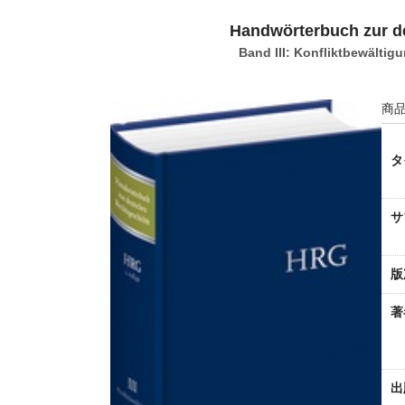
Handwörterbuch zur d
Band III: Konfliktbewälti
商品
タ
サ
版
著
出