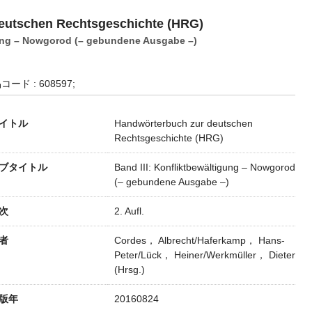
eutschen Rechtsgeschichte (HRG)
gung – Nowgorod (– gebundene Ausgabe –)
コード : 608597;
イトル
Handwörterbuch zur deutschen
Rechtsgeschichte (HRG)
ブタイトル
Band III: Konfliktbewältigung – Nowgorod
(– gebundene Ausgabe –)
次
2. Aufl.
者
Cordes， Albrecht/Haferkamp， Hans-
Peter/Lück， Heiner/Werkmüller， Dieter
(Hrsg.)
版年
20160824