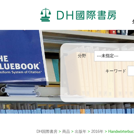
分野
キーワード
DH国際書房
>
商品
>
出版年
>
2016年
>
Handwörterbuc