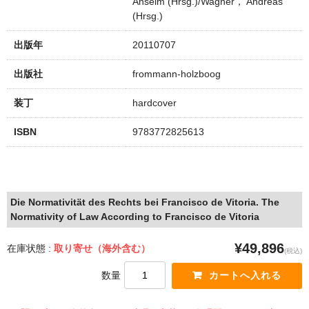
Anselm (Hrsg.)/Wagner， Andreas
(Hrsg.)
出版年
20110707
出版社
frommann-holzboog
装丁
hardcover
ISBN
9783772825613
Die Normativität des Rechts bei Francisco de Vitoria. The
Normativity of Law According to Francisco de Vitoria
¥49,896
在庫状態 :
取り寄せ（海外含む）
(税込)
数量