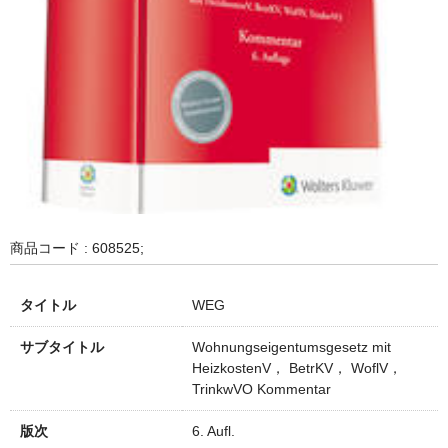
商品コード : 608525;
タイトル
WEG
サブタイトル
Wohnungseigentumsgesetz mit
HeizkostenV， BetrKV， WoflV，
TrinkwVO Kommentar
版次
6. Aufl.