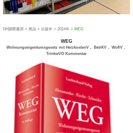
DH国際書房
>
商品
>
出版年
>
2024年
>
WEG
WEG
Wohnungseigentumsgesetz mit HeizkostenV， BetrKV， WoflV，
TrinkwVO Kommentar