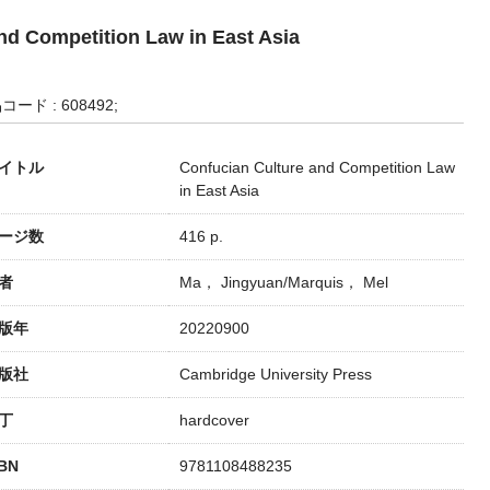
nd Competition Law in East Asia
コード : 608492;
イトル
Confucian Culture and Competition Law
in East Asia
ージ数
416 p.
者
Ma， Jingyuan/Marquis， Mel
版年
20220900
版社
Cambridge University Press
丁
hardcover
SBN
9781108488235