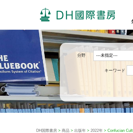
分野
キーワード
DH国際書房
>
商品
>
出版年
>
2022年
>
Confucian Cult