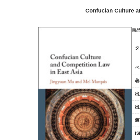
Confucian Culture a
商品
タ
ペ
著
出
出
装
I